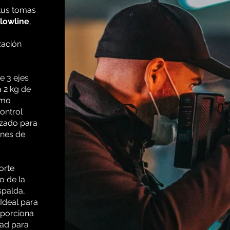
 tus tomas
lowline
,
zación
e 3 ejes
 2 kg de
omo
ontrol
izado para
ones de
orte
o de la
spalda,
 Ideal para
oporciona
dad para