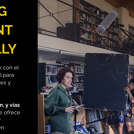
G
NT
LLY
 con el
al para
es y
m, y vías
te ofrece
r
en