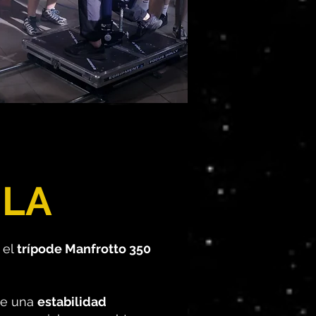
ULA
 el
trípode Manfrotto 350
ece una
estabilidad