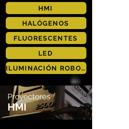
HMI
HALÓGENOS
FLUORESCENTES
LED
ILUMINACIÓN ROBOTIZADA
Proyectores
HMI