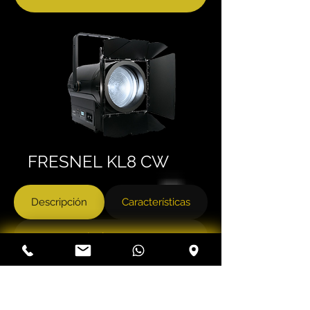
FRESNEL
KL8 CW
Descripción
Características
Imágenes