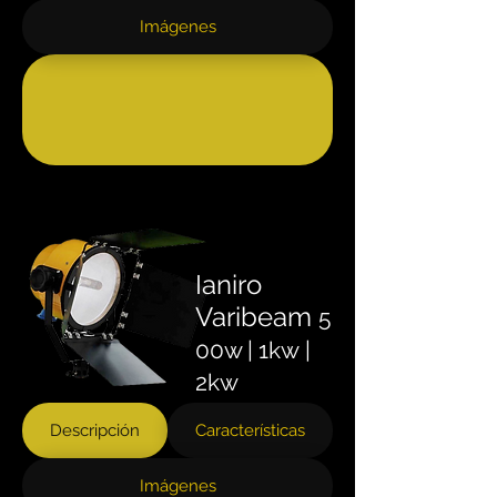
Imágenes
Ianiro
Varibeam
5
00w | 1kw
|
2kw
Descripción
Características
Imágenes