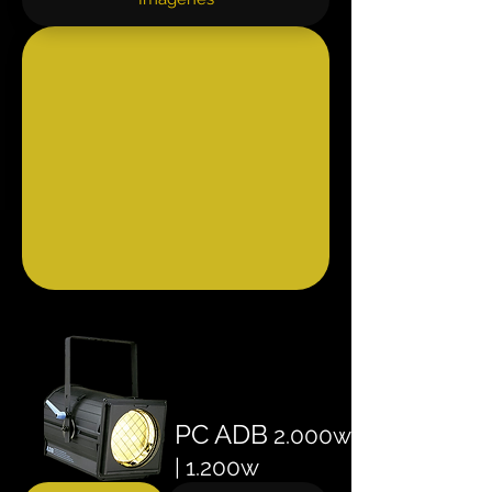
PC ADB
2.000w
| 1.200w